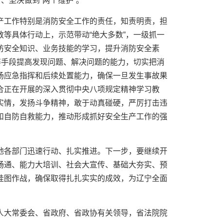
、坚决做到“两个维护”。
产工作特别是消防安全工作的责任，知责明责，担
等具体行动上，示范带动“绝大多数”，一级抓一
防安全知识、业务技能的学习，提升消防安全素
等手段提高发现问题、解决问题的能力，切实把消
场应急指挥和后续处置能力，确保一旦发生事故果
合正在开展的深入贯彻中央八项规定精神学习教
实情，发扬斗争精神，敢于动真碰硬，严厉打击违
和自防自救能力，推动形成抓好安全生产工作的强
地各部门迅速行动、扎实推进。下一步，要继续开
畅通、能力大培训、社会大宣传、基础大夯实、预
挂图作战，确保取得扎扎实实的成效，为辽宁全面
人大常委会、省政府、省政协有关领导，省法院院