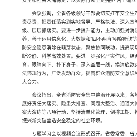
安全和社会大局稳定，以实际行动坚定拥护“两个确立”
会议强调，全省各级领导干部要切实扛牢安全生
责尽责，把责任落实到实地督导、严格执法、深入宣教
级、层层抓落实。要进一步提升能力，主动加强对消
养，善于运用信息化、大数据和“四不两直”明察暗访
防安全隐患消除在萌芽状态，聚焦协同联动，提高现
断冷静、科学高效处置。要进一步强化严实作风，结
育，眼睛向下、扑下身子，深入基层一线，摸清底数
法违规行为，广泛发动群众，提高群众消防安全意识
大合力。
会议指出，全省消防安全集中整治开展以来，各
展好责任大落实、隐患大排查、问题大整治、通道大
案大演练等八项行动，坚持清单化管理，倒排工期、
振兴新突破营造安全稳定的社会环境。
专题学习会以视频会议形式召开。省委常委，省