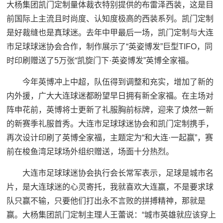
大杨集团凯门定制量体裁衣特别提供的布雷泽西装，这是目
前国际上主流且时尚度、认知度极高的西装系列。凯门定制
是好裁缝也是真球迷。去年中甲最后一场，凯门定制与大连
市足球球迷协会合作，制作展示了“英姿博发”巨型TIFO，同
时印刷赠送了5万张“凯旋门下·英姿博发”英博全家福。
今年英博冲上中超，队伍得到调整和充实，增加了新的
内外援，广大大连球迷都盼望早日拥有新全家福。在主场对
阵申花前，英博将士更新了礼服胸前标牌，迎来了焕然一新
的新赛季礼服首秀。大连市足球球迷协会和凯门定制携手，
再次设计印刷了英博全家福，主题定为“和大连·一起赢”，赛
前在梭鱼湾足球场外组织赠送，场面十分热烈。
大连市足球球迷协会执行会长常军表示，足球是城市名
片，是大连球迷的心灵寄托，我就喜欢大连赢，不是要求球
队只赢不输，只要他们打出永不言败的拼搏精神，那就是
赢。大杨集团凯门定制主理人王蕾说：“城市英雄就应该穿上