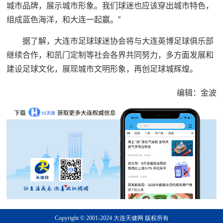
城市品牌，展示城市形象。我们球迷也应该穿出城市特色，
组成蓝色海洋，和大连一起赢。”
据了解，大连市足球球迷协会将与大连英博足球俱乐部
继续合作，和凯门定制等社会各界共同努力，多方面发展和
建设足球文化，展现城市文明形象，再创足球城辉煌。
编辑：金波