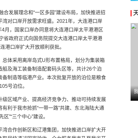
融合发展理念和“一区多园”建设布局，加快推进招
湾对口岸开放需求旺盛。2021年，大连港口岸
4年4月，国家口岸办同意将大连港口岸太平港港区
月，辽宁省政府正式向国务院提交大连港口岸太平港港
大连港口岸扩大开放顺利获批。
，总体采用离岸岛式U形布置格局，划分为集装箱
造船及海工装备制造配套码头区等，共计26个泊
装备制造等临港产业。本次批复开放的泊位是粮食
105号泊位。
升级区域产业、提高经济竞争力、推动可持续发展
有利于我市抢抓“一带一路”共建、东北海陆大通
区”“三个中心”建设。
平湾合作创新区和辽港集团，加快推进口岸扩大开