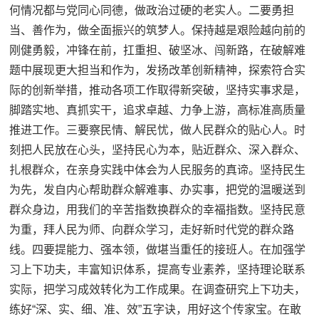
何情况都与党同心同德，做政治过硬的老实人。二要勇担
当、善作为，做全面振兴的筑梦人。保持越是艰险越向前的
刚健勇毅，冲锋在前，扛重担、破坚冰、闯新路，在破解难
题中展现更大担当和作为，发扬改革创新精神，探索符合实
际的创新举措，推动各项工作取得新突破，坚持实事求是，
脚踏实地、真抓实干，追求卓越、力争上游，高标准高质量
推进工作。三要察民情、解民忧，做人民群众的贴心人。时
刻把人民放在心头，坚持民心为本，贴近群众、深入群众、
扎根群众，在亲身实践中体会为人民服务的真谛。坚持民生
为先，发自内心帮助群众解难事、办实事，把党的温暖送到
群众身边，用我们的辛苦指数换群众的幸福指数。坚持民意
为重，拜人民为师、向群众学习，走好新时代党的群众路
线。四要提能力、强本领，做堪当重任的接班人。在加强学
习上下功夫，丰富知识体系，提高专业素养，坚持理论联系
实际，把学习成效转化为工作成果。在调查研究上下功夫，
练好“深、实、细、准、效”五字诀，用好这个传家宝。在敢