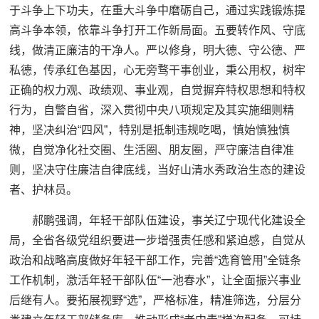
于斗争上下功夫，在重大斗争中磨砺自己，通过实践锻炼提
高斗争本领，依靠斗争打开工作新局面。五要转作风、守底
线，做清正廉洁的干净人。严以修身，明大德、守公德、严
私德，传承红色基因，心无旁骛干事创业，秉公用权，树牢
正确的权力观、政绩观、事业观，自觉摒弃特权思想和特权
行为，自警自省，深入贯彻中央八项规定及其实施细则精
神，坚决纠治“四风”，特别是抵制违规吃喝，慎始慎独慎
微，自觉净化社交圈、生活圈、朋友圈，严守廉洁自律准
则，坚决守住廉洁自律底线，当好山清水秀政治生态的建设
者、护林员。
郝鹏强调，年轻干部队伍建设，事关辽宁现代化建设全
局，全省各级党组织要进一步增强责任感和紧迫感，自觉从
政治和战略高度做好年轻干部工作，完善“选育管用”全链条
工作机制，激活年轻干部队伍“一池春水”，让全面振兴事业
后继有人。要拓展视野“选”，严格标准，精准筛选，分层分