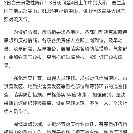
3日白天分散性阵雨；3日夜间至4日上午中到大雨，普兰店
区等地局部暴雨；6日还有小到中雨。降雨伴随雷暴大风等
强对流天气。
为做好防御，市防指要求各地区、各部门坚决克服麻痹
思想和厌战情绪，各级各类责任人立即上岗到位，及早动
员、及早部署、及早准备，层层落实各项防范措施。气象部
门要加强天气预报，突出抓好短临预报，及时订正预报成
果。
强化巡查排查，重视人员转移。加强对低洼易涝区、山
洪易发区、地质灾害易发区等重点部位和薄弱环节的巡查排
查，落实防御措施。严格落实“叫应”机制，加强研判，坚决
果断迅速组织转移撤离，做到应转尽转，不落一人，坚决杜
绝人员伤亡。
围绕重点领域、关键环节落实行业责任，有序做好各自
领域内的重点工作。特别是密切监视河道水情，加密河道堤