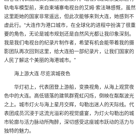
轨电车模型前，来自柬埔寨电视台的艾姆·索法琳感慨，虽然
这里距她的国家非常遥远，但此次能够来到大连，她感到不
虚此行。“大连作为港口城市，在全球化的进程中扮演了很重
要的角色，无论是城市规划还是自然风光都让我印象深刻。
我是我们电视台的纪录片制作者，希望有机会能带着我的摄
影团队再次回到这里，给大连拍一部纪录片，让我们国家的
人民了解这个美丽的海港城市。”
海上游大连 尽览滨城夜色
华灯初上，代表团登上游船，变换视角，从海上观赏夜
色中的大连。高低错落的建筑群霓虹闪烁，倒映在粼粼波光
之上。城市灯火与海上星月交辉，勾勒出迷人的天际线。代
表团成员沉浸于这流光溢彩的视觉盛宴，为灯火勾勒出的城
市轮廓与活力脉动所陶醉，深切感受这座城市跃动的活力与
独特的魅力。