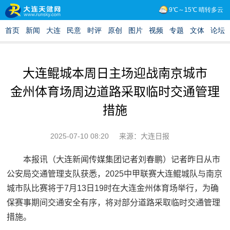
大连鲲城本周日主场迎战南京城市
金州体育场周边道路采取临时交通管理
措施
2025-07-10 08:20
来源：大连日报
本报讯（大连新闻传媒集团记者刘春鹏）记者昨日从市
公安局交通管理支队获悉，2025中甲联赛大连鲲城队与南京
城市队比赛将于7月13日19时在大连金州体育场举行，为确
保赛事期间交通安全有序，将对部分道路采取临时交通管理
措施。