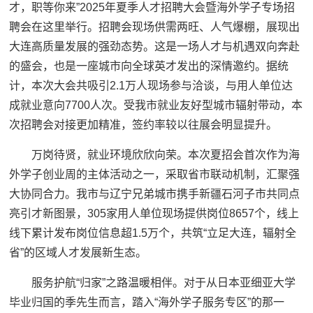
才，职等你来”2025年夏季人才招聘大会暨海外学子专场招
聘会在这里举行。招聘会现场供需两旺、人气爆棚，展现出
大连高质量发展的强劲态势。这是一场人才与机遇双向奔赴
的盛会，也是一座城市向全球英才发出的深情邀约。据统
计，本次大会共吸引2.1万人现场参与洽谈，与用人单位达
成就业意向7700人次。受我市就业友好型城市辐射带动，本
次招聘会对接更加精准，签约率较以往展会明显提升。
万岗待贤，就业环境欣欣向荣。本次夏招会首次作为海
外学子创业周的主体活动之一，采取省市联动机制，汇聚强
大协同合力。我市与辽宁兄弟城市携手新疆石河子市共同点
亮引才新图景，305家用人单位现场提供岗位8657个，线上
线下累计发布岗位信息超1.5万个，共筑“立足大连，辐射全
省”的区域人才发展新生态。
服务护航“归家”之路温暖相伴。对于从日本亚细亚大学
毕业归国的季先生而言，踏入“海外学子服务专区”的那一