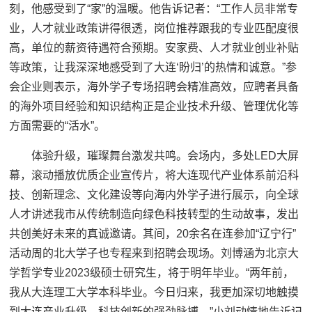
刻，他感受到了“家”的温暖。他告诉记者：“工作人员非常专
业，人才就业政策讲得很透，岗位推荐跟我的专业匹配度很
高，单位的薪资待遇符合预期。安家费、人才就业创业补贴
等政策，让我深深地感受到了大连‘盼归’的热情和诚意。”参
会企业则表示，海外学子专场招聘会精准高效，应聘者具备
的海外项目经验和知识结构正是企业技术升级、管理优化等
方面需要的“活水”。
体验升级，璀璨舞台激发共鸣。会场内，多处LED大屏
幕，滚动播放优质企业宣传片，将大连现代产业体系前沿科
技、创新理念、文化建设等向海内外学子进行展示，向全球
人才讲述我市从传统制造向绿色科技转型的生动故事，发出
共创美好未来的真诚邀请。其间，20余名在连参加“辽宁行”
活动周的北大学子也专程来到招聘会现场。刘博涵为北京大
学哲学专业2023级硕士研究生，将于明年毕业。“两年前，
我从大连理工大学本科毕业。今日归来，我更加深切地触摸
到大连产业升级、科技创新的强劲脉搏。”小刘动情地告诉记