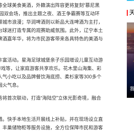
等全球美食美酒，外籍演出阵容更将复刻“慕尼黑
花园双会场，推出主题之夜、酒王争霸赛等互动环
释城市浪漫；华润啤酒则以新品大连啤酒为主打，
为球迷打造专属的观赛助威氛围。此外，辽宁本土
啤酒嘉年华，将为市民游客带来各具特色的美酒与
丰富活动。星海足球城堡亲子乐园增设儿童互动游
游戏等，让家庭游客共享欢乐。花木里山海集、彩
气小吃以及品牌餐饮海底捞、柔杉家等300多个
烟火气息。
将首次联动，打造“海陆空”立体光影奇境，融合
措。快手本地生活开展线上补贴，并在现场设立直
；丰巢储物柜等服务设施，全方位保障市民和游客