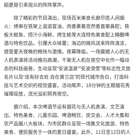
蹈更是引来观众的阵阵掌声。
除了精彩的节目演出，现场百米美食长廊尽揽人间烟
火：烤串在铁架上滋滋冒油，肉香裹着孜然香直窜鼻腔；铁
板大鱿鱼、捞汁小海鲜、烤生蚝等大连特色美食配上精酿啤
酒与特色饮品，引爆大众味蕾；海边的微风送来阵阵清凉，
感受夏天夜晚的畅快与激情。夜幕降临，一场震撼人心的无
人机表演将活动推向高潮，千架无人机在夜空中化作一幅动
态的科技画卷，生动呈现“安波温泉”“安波滑雪”等标志性文旅
名片以及“连有好去处 自在普兰店”的现代城市告白，打造科
技与艺术交织的视觉盛宴。活动尾声，18分钟的主题烟花秀
璀璨绽放，流光溢彩照亮夜空。
据介绍，本次啤酒节设有烟花与无人机表演、文艺演
出、特色美食、儿童乐园、啤酒畅饮、房交会、人才大集和
农产品展八大板块，为市民群众呈现一场集文化旅游、特色
美食、便民服务于一体的夏日盛宴。此外，11日至12日的人