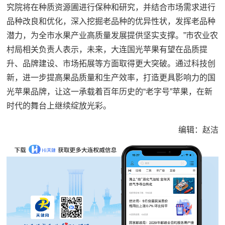
究院将在种质资源圃进行保种和研究，并结合市场需求进行
品种改良和优化，深入挖掘老品种的优异性状，发挥老品种
潜力，为全市水果产业高质量发展提供坚实支撑。”市农业农
村局相关负责人表示，未来，大连国光苹果有望在品质提
升、品牌建设、市场拓展等方面取得更大突破。通过科技创
新，进一步提高果品质量和生产效率，打造更具影响力的国
光苹果品牌，让这一承载着百年历史的“老字号”苹果，在新
时代的舞台上继续绽放光彩。
编辑：赵洁