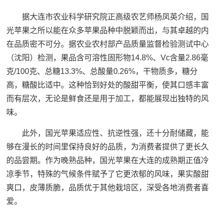
据大连市农业科学研究院正高级农艺师杨凤英介绍，国
光苹果之所以能在众多苹果品种中脱颖而出，与其卓越的内
在品质密不可分。据农业农村部产品质量监督检验测试中心
（沈阳）检测，果品含可溶性固形物14.8%、Vc含量2.86毫
克/100克、总糖13.3%、总酸量0.26%，干物质多，糖分
高，糖酸比适中。这种恰到好处的酸甜平衡，使其口感丰富
而有层次，无论是鲜食还是用于加工，都能展现出独特的风
味。
此外，国光苹果适应性、抗逆性强，还十分耐储藏，能
够在漫长的时间里保持良好的品质，为消费者提供了更长久
的品尝期。作为晚熟品种，国光苹果在大连的成熟期正值冷
凉季节，特殊的气候条件赋予了它更浓郁的风味，果实酸甜
爽口，皮薄质脆，品质优于其他栽培区，深受各地消费者喜
爱。