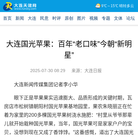
大连国光苹果：百年“老口味”今朝“新明
星”
2025-07-30 08:29
来源：大连日报
大连新闻传媒集团记者李小华
眼下正是苹果果实迅速膨大、品质形成的关键时期，瓦
房店市松树镇朝阳村国光苹果基地园里，果农朱晓丽正在忙
着为家里的200多棵国光苹果树浇水施肥：“村里从爷爷那辈
儿就开始栽种国光苹果，当年，国光苹果可是家家户户的宝
贝，没想到现在又成了香饽饽。”这番感慨，道出了大连国光