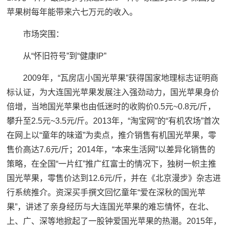
苹果树每年能带来六七万元的收入。
市场突围：
从“怀旧符号”到“健康IP”
2009年，“瓦房店小国光苹果”获得国家地理标志证明商
标认证，为大连国光苹果发展注入强劲动力，国光苹果身价
倍增，当地国光苹果也由低迷时的收购价0.5元~0.8元/斤，
攀升至2.5元~3.5元/斤。2013年，“淘宝网”的“有机农场”首次
在网上以“童年的味道”为卖点，推介销售有机国光苹果，零
售价高达7.6元/斤；2014年，“本来生活网”以差异化销售的
策略，在全国“一片红”推广红富士的情况下，独树一帜主推
国光苹果，零售价达到12.6元/斤，并在《北京漫步》杂志进
行系统推介。资深买手撰文回忆童年“爱在深秋的国光苹
果”，讲述了亲身经历与大连国光苹果的难忘情怀，在北、
上、广、深等地掀起了一股钟爱国光苹果的热潮。2015年，