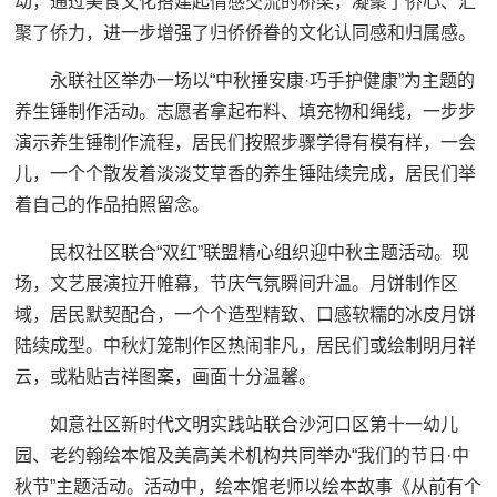
动，通过美食文化搭建起情感交流的桥梁，凝聚了侨心、汇
聚了侨力，进一步增强了归侨侨眷的文化认同感和归属感。
永联社区举办一场以“中秋捶安康·巧手护健康”为主题的
养生锤制作活动。志愿者拿起布料、填充物和绳线，一步步
演示养生锤制作流程，居民们按照步骤学得有模有样，一会
儿，一个个散发着淡淡艾草香的养生锤陆续完成，居民们举
着自己的作品拍照留念。
民权社区联合“双红”联盟精心组织迎中秋主题活动。现
场，文艺展演拉开帷幕，节庆气氛瞬间升温。月饼制作区
域，居民默契配合，一个个造型精致、口感软糯的冰皮月饼
陆续成型。中秋灯笼制作区热闹非凡，居民们或绘制明月祥
云，或粘贴吉祥图案，画面十分温馨。
如意社区新时代文明实践站联合沙河口区第十一幼儿
园、老约翰绘本馆及美高美术机构共同举办“我们的节日·中
秋节”主题活动。活动中，绘本馆老师以绘本故事《从前有个