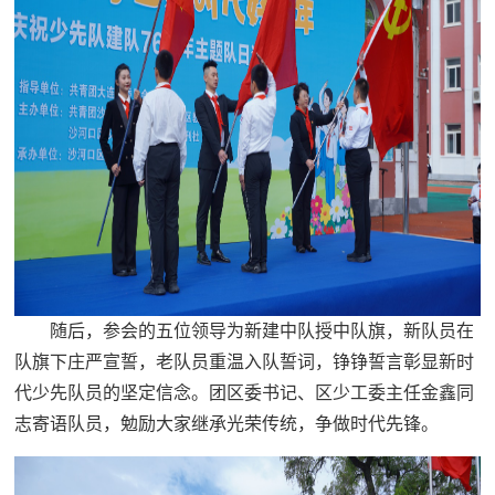
随后，参会的五位领导为新建中队授中队旗，新队员在
队旗下庄严宣誓，老队员重温入队誓词，铮铮誓言彰显新时
代少先队员的坚定信念。团区委书记、区少工委主任金鑫同
志寄语队员，勉励大家继承光荣传统，争做时代先锋。