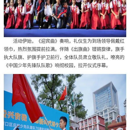
活动伊始，《迎宾曲》奏响，礼仪生为到场领导佩戴红
领巾，热烈氛围提前拉满。伴随《出旗曲》铿锵旋律，旗手
执大队旗、护旗手护卫前行，全体队员肃立敬队礼，嘹亮的
《中国少年先锋队队歌》响彻校园，拉开仪式序幕。