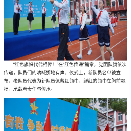
“红色旗帜代代相传！”在“红色传递”篇章，党团队旗依次
传递，队员们的呐喊掷地有声。仪式上，新队员名单被宣
布，老队员代表为新队员佩戴红领巾，鲜红的领巾在胸前飘
扬，承载着责任与传承。