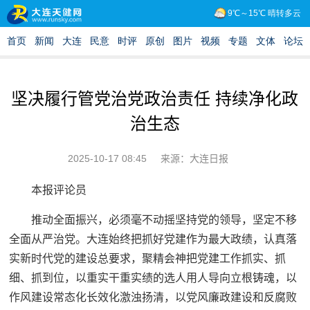
坚决履行管党治党政治责任 持续净化政
治生态
2025-10-17 08:45
来源：大连日报
本报评论员
推动全面振兴，必须毫不动摇坚持党的领导，坚定不移
全面从严治党。大连始终把抓好党建作为最大政绩，认真落
实新时代党的建设总要求，聚精会神把党建工作抓实、抓
细、抓到位，以重实干重实绩的选人用人导向立根铸魂，以
作风建设常态化长效化激浊扬清，以党风廉政建设和反腐败