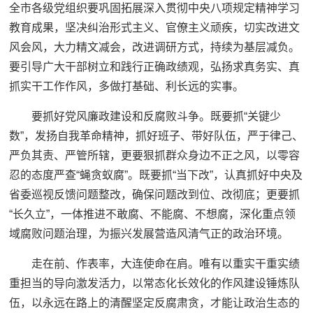
全市各级党组织要巩固拓展深入贯彻中央八项规定精神学习
教育成果，坚决纠治形式主义、官僚主义顽疾，切实改进文
风会风，大力精文减会，改进调研方式，持续为基层减负。
要引导广大干部树立和践行正确政绩观，弘扬求真务实、真
抓实干工作作风，多做打基础、利长远的实事。
要抓好党风廉政建设和反腐败斗争。既要抓“关键少
数”，发扬自我革命精神，抓好班子、带好队伍，严于律己、
严负其责、严管所辖，更要狠抓群众身边不正之风，以零容
忍的态度严查“蝇贪蚁腐”。既要抓“当下改”，认真抓好中央及
省委巡视反馈问题整改，确保问题改到位、改彻底；更要抓
“长久立”，一体推进不敢腐、不能腐、不想腐，深化重点领
域腐败问题治理，为振兴发展营造风清气正的政治环境。
走在前、作表率，大连使命在肩。唯有以重实干重实绩
重担当的导向激发活力，以常态化长效化的作风建设锤炼队
伍，以永远在路上的清醒坚定反腐肃贪，才能让政治生态的