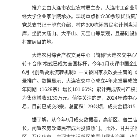
推介会由大连市农业农村局主办，大连市工商业
经大学企业家学院承办。现场重点推介30余项优质
党总支书记于晓东介绍，村内300栋闲置民宅计划盘
库，坐拥大庙山、大平山、元宝山等景观，且基础设
村旅居目的地。
大连农村综合产权交易中心（简称“大连农交中心
转＋合作”模式已成为全国标杆，今年1月获评中国企
6月《创新要素流转机制》一文被国家发改委主管的
录推广。数据显示，大连农交中心成立4年来发展成效
年同期（1629宗）增长101.66%；累计完成农村产权交
为集体增收5130万元。值得关注的是，2024年该
易，目前已成交3宗，总面积1.29公顷，成交金额315.
据了解，从今年9月成交数据看，高新区、普兰
长，闲置农房改造民宿成为投资热门。此外，甘井子
区、瓦房店市、庄河市等远郊区的青山绿水资源，也