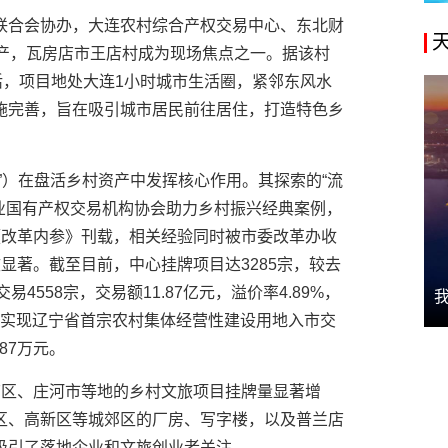
联合会协办，大连农村综合产权交易中心、东北财
资产，瓦房店市王店村成为现场焦点之一。据该村
活，项目地处大连1小时城市生活圈，紧邻东风水
施完善，旨在吸引城市居民前往居住，打造特色乡
”）在盘活乡村资产中发挥核心作用。其探索的“流
业国有产权交易机构协会助力乡村振兴经典案例，
《改革内参》刊载，相关经验同时被市委改革办收
显著。截至目前，中心挂牌项目达3285宗，较去
易4558宗，交易额11.87亿元，溢价率4.89%，
中心实现辽宁省首宗农村集体经营性建设用地入市交
87万元。
店区、庄河市等地的乡村文旅项目挂牌量显著增
区、高新区等城郊区的厂房、写字楼，以及普兰店
吸引了落地企业和文旅创业者关注。