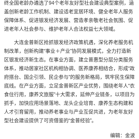
终全国老龄办遴选了94个老年友好型社会建设典型案例，涵
盖创新老龄工作机制、建设适老宜居环境、健全老年人服务
保障体系、促进银发经济发展、营造孝亲敬老社会氛围、促
进老年人社会参与、维护老年人合法权益七大领域。
大连金普新区抢抓银发经济政策机遇，深化养老服务机
制改革，创新构建“事业＋产业”协同发展模式，全力打造新
区银发经济新生态。在事业方面，建立普惠型分层分类服务
体系，推动居家社区机构相协调、医养康养相结合，形成“政
府搭台、国企引领、民企参与”的服务新格局，筑牢民生保障
底线。在产业方面，立足金普新区产业优势，围绕老年人“衣
食住行用，康养文旅服”十大需求，延伸产业链条，以项目为
抓手，加快应用场景落地、龙头企业培育、康养生态构建和
人才引育留用，推动养老事业与产业互促共进，为老年友好
型社会建设提供了可资借鉴的“金普经验”。
编辑：金波