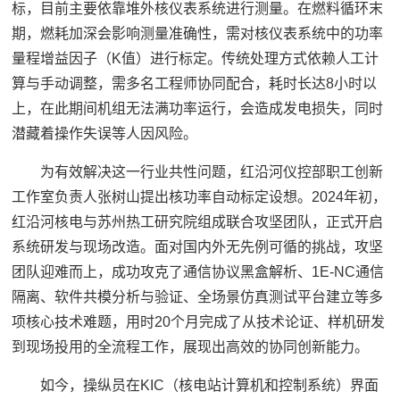
标，目前主要依靠堆外核仪表系统进行测量。在燃料循环末
期，燃耗加深会影响测量准确性，需对核仪表系统中的功率
量程增益因子（K值）进行标定。传统处理方式依赖人工计
算与手动调整，需多名工程师协同配合，耗时长达8小时以
上，在此期间机组无法满功率运行，会造成发电损失，同时
潜藏着操作失误等人因风险。
为有效解决这一行业共性问题，红沿河仪控部职工创新
工作室负责人张树山提出核功率自动标定设想。2024年初，
红沿河核电与苏州热工研究院组成联合攻坚团队，正式开启
系统研发与现场改造。面对国内外无先例可循的挑战，攻坚
团队迎难而上，成功攻克了通信协议黑盒解析、1E-NC通信
隔离、软件共模分析与验证、全场景仿真测试平台建立等多
项核心技术难题，用时20个月完成了从技术论证、样机研发
到现场投用的全流程工作，展现出高效的协同创新能力。
如今，操纵员在KIC（核电站计算机和控制系统）界面