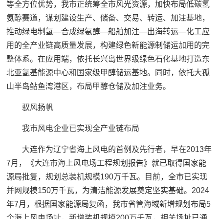
等全方位优势，我市正统筹全市风光资源，加快布局低碳氢
氨醇赛道，谋划建设生产、储备、交易、转运、加注基地，
推动绿电制氢—合成绿氨醇—船舶加注—出海转运—化工应
用的全产业链高质量发展，构建绿色新能源制储运加用的完
整体系。在应用端，依托长兴岛世界级绿色石化基地打造东
北亚氢基能源中心和国家级甲醇储运基地。同时，依托大孤
山半岛鲇鱼湾港区，布局甲醇仓储及加注业务。
驭风扬帆
我市风电企业已实现全产业链布局
大连作为辽宁省海上风电的首例及先行者，早在2013年
7月，《大连市海上风电场工程规划报告》就已取得国家能
源局批复，规划总装机规模190万千瓦。目前，全市已实现
并网规模150万千瓦，为清洁能源发展奠定坚实基础。2024
年7月，根据国家能源局复函，我市省管海域新增规划布局5
个海上风电场址，新增装机规模200万千瓦，相关场址已通