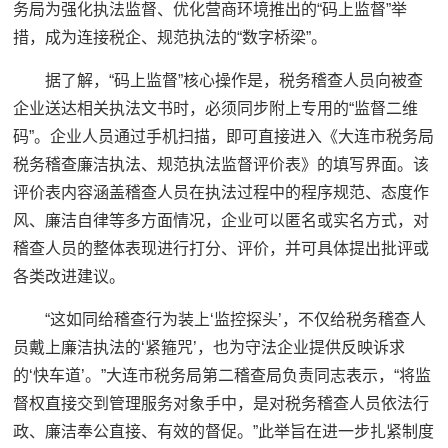
务局为强化执法监督、优化营商环境推出的“码上监督”举
措，成为连接税企、规范执法的“数字桥梁”。
据了解，“码上监督”核心操作是，税务稽查人员向被查
企业送达相关执法文书时，必须同步附上专用的“监督二维
码”。企业人员通过手机扫描，即可直接进入《大连市税务局
税务稽查廉洁执法、规范执法监督评价表》的填写界面。该
评价表内容涵盖稽查人员在执法过程中的程序规范、态度作
风、廉洁自律等多方面情况，企业可以匿名或实名方式，对
稽查人员的整体表现进行打分、评价，并可具体提出批评或
各类改进建议。
“这如同给稽查行为装上‘监控探头’，不仅给税务稽查人
员戴上廉洁执法的‘紧箍咒’，也为守法企业提供反映诉求
的‘快车道’。”大连市税务局第二稽查局负责同志表示，“将监
督权直接交到管理服务对象手中，是对税务稽查人员依法行
政、廉洁奉公直接、有效的督促。”此举旨在进一步扎紧制度