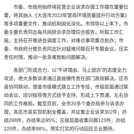
市委、市政府始终将民营企业诉求办理工作摆在重要位
置，将其纳入《大连市2023年营商环境质量提升行动方案》
等多项重要文件，推动机制固化深化。市领导以上率下，市
委主要负责同志每月阅研诉求办理综合报告，听取工作汇
报，主持召开推进会调度工作，对难点事项重点批办；市
委、市政府分管负责同志针对疑难问题召开专题会议，压实
责任时限，推动一批急难愁盼问题解决。
各部门形成合力，以“不讲理由、马上就办”的态度全力
攻坚，绝大多数诉求通过直接横传责任部门高效解决。区市
县协同联动，借鉴市级模式建立工作专班，市级层面通过联
动会议、培训指导等方式给予支持，形成上下贯通、左右协
同的工作格局。截至目前，全市20多个委办局参与诉求办
理，各区市县实现机制全覆盖，共征集企业诉求302件，办
结288件，办结率达95%；区级层面收集问题123件，办结
120件，办结率98%，用实打实的行动回应企业期待。