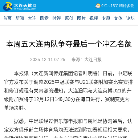
本周五大连两队争夺最后一个冲乙名额
2025-12-11 07:25
来源：大连日报
本报讯（大连新闻传媒集团记者叶明睿）日前，中足联
官方发布关于调整2025中冠联赛与U21联赛附加赛比赛安排
和修订规程有关内容的通知，大连涵瑀与大连英博U21的升
级附加赛将于12月12日14时30分在海口进行，赛制变更为
单场决胜。
据悉，中足联经过俱乐部申报和与属地足协沟通后，认
定双方俱乐部主场体育场均无法达到附加赛规程相关要求，