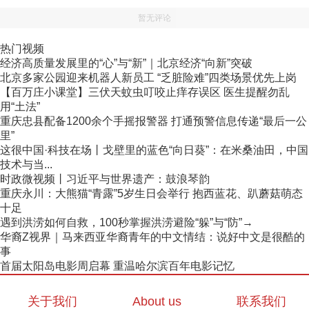
暂无评论
热门视频
经济高质量发展里的“心”与“新”｜北京经济“向新”突破
北京多家公园迎来机器人新员工 “乏脏险难”四类场景优先上岗
【百万庄小课堂】三伏天蚊虫叮咬止痒存误区 医生提醒勿乱
用“土法”
重庆忠县配备1200余个手摇报警器 打通预警信息传递“最后一公
里”
这很中国·科技在场丨戈壁里的蓝色“向日葵”：在米桑油田，中国
技术与当...
时政微视频丨习近平与世界遗产：鼓浪琴韵
重庆永川：大熊猫“青露”5岁生日会举行 抱西蓝花、趴蘑菇萌态
十足
遇到洪涝如何自救，100秒掌握洪涝避险“躲”与“防”→
华裔Z视界｜马来西亚华裔青年的中文情结：说好中文是很酷的
事
首届太阳岛电影周启幕 重温哈尔滨百年电影记忆
关于我们
About us
联系我们