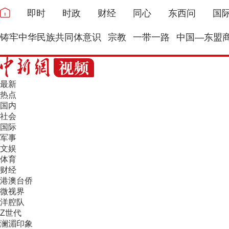
即时
时政
财经
同心
东西问
国
铸牢中华民族共同体意识
宗教
一带一路
中国—东盟
最新
热点
国内
社会
国际
军事
文娱
体育
财经
港澳台侨
微视界
洋腔队
Z世代
澜湄印象