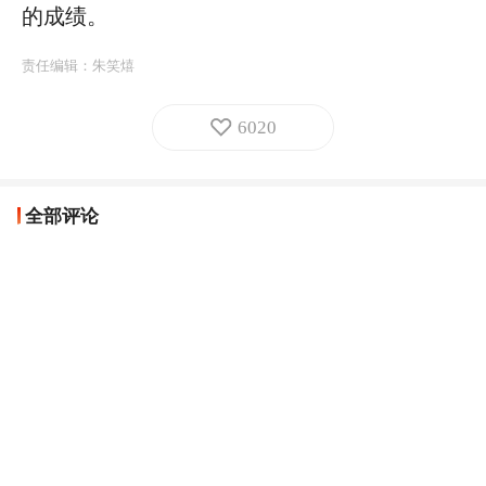
的成绩。
责任编辑：
朱笑熺
6020
全部评论
人民日报网友6f39c5
实事求是、求真务实，

真抓实干、行稳致远。
天津网友
2025-12-29
回复
人民日报网友f9b7b2
实事求是、求真务实
吉林网友
2025-12-29
回复