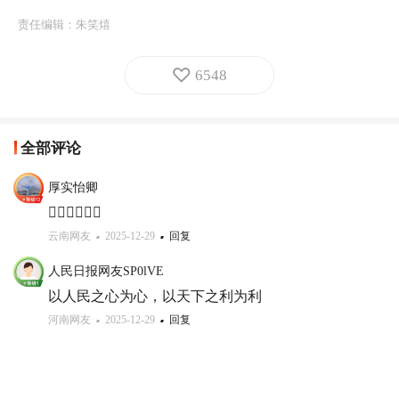
责任编辑：
朱笑熺
6548
全部评论
厚实怡卿
👍🏻👍🏻👍🏻
云南网友
2025-12-29
回复
人民日报网友SP0lVE
以人民之心为心，以天下之利为利
河南网友
2025-12-29
回复
国腾启梦
民心所向