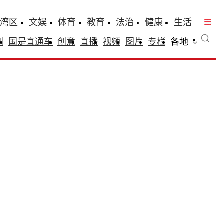
湾区
文娱
体育
教育
法治
健康
生活
刊
国是直通车
创意
直播
视频
图片
专栏
各地