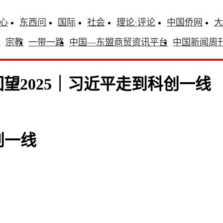
心
东西问
国际
社会
理论·评论
中国侨网
大
识
宗教
一带一路
中国—东盟商贸资讯平台
中国新闻周
回望2025｜习近平走到科创一线
创一线