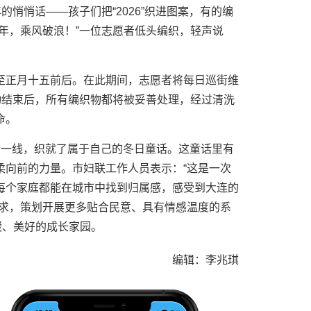
的悄悄话——孩子们把“2026”织进图案，有的编
年，乘风破浪！”一位志愿者低头编织，轻声说
至正月十五前后。在此期间，志愿者将每日巡街维
动结束后，所有编织物都将被妥善处理，经过清洗
命。
一针一线，织就了属于自己的冬日童话。这童话里有
柔向前的力量。市妇联工作人员表示：“这是一次
每个家庭都能在城市中找到归属感，感受到大连的
需求，策划开展更多贴合民意、具有情感温度的系
暖、美好的成长家园。
编辑：李兆琪