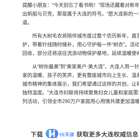
提醒小朋友：“今天别忘了看书哟！”现场还藏着对新年
出帆船与贝壳，那是属于大连的符号。“愿大连新的一
道。
所有大树毛衣将陪伴城市度过整个农历新年，直
护，带着针线随时缝补，用心守护每一件“树衣”。活
回收，部分还将送往流浪动物保护基地，延续温暖使
从“树你最美”到“美家美户·美大连”，大连人用
家的温暖、孩子的笑声，更有整座城市向上生长、温
城市精神的集体展示，我们希望通过这样的共创，让
独特温度。”大连市妇联将持续聚焦妇女儿童和家庭
列活动，引领全市290万户家庭用心用情共建更加温