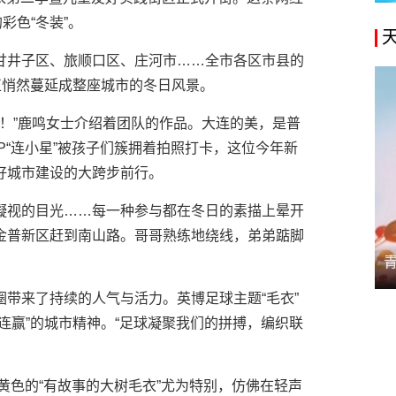
彩色“冬装”。
甘井子区、旅顺口区、庄河市……全市各区市县的
正悄然蔓延成整座城市的冬日风景。
来！”鹿鸣女士介绍着团队的作品。大连的美，是普
P“连小星”被孩子们簇拥着拍照打卡，这位今年新
好城市建设的大跨步前行。
凝视的目光……每一种参与都在冬日的素描上晕开
金普新区赶到南山路。哥哥熟练地绕线，弟弟踮脚
带来了持续的人气与活力。英博足球主题“毛衣”
连赢”的城市精神。“足球凝聚我们的拼搏，编织联
明黄色的“有故事的大树毛衣”尤为特别，仿佛在轻声