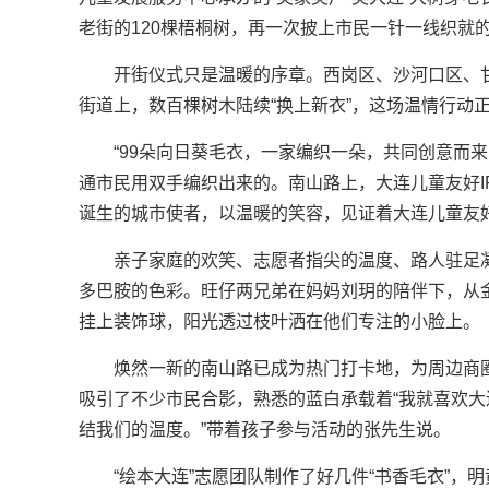
老街的120棵梧桐树，再一次披上市民一针一线织就的
开街仪式只是温暖的序章。西岗区、沙河口区、
街道上，数百棵树木陆续“换上新衣”，这场温情行动
“99朵向日葵毛衣，一家编织一朵，共同创意而
通市民用双手编织出来的。南山路上，大连儿童友好I
诞生的城市使者，以温暖的笑容，见证着大连儿童友
亲子家庭的欢笑、志愿者指尖的温度、路人驻足
多巴胺的色彩。旺仔两兄弟在妈妈刘玥的陪伴下，从
挂上装饰球，阳光透过枝叶洒在他们专注的小脸上。
焕然一新的南山路已成为热门打卡地，为周边商圈
吸引了不少市民合影，熟悉的蓝白承载着“我就喜欢大
结我们的温度。”带着孩子参与活动的张先生说。
“绘本大连”志愿团队制作了好几件“书香毛衣”，