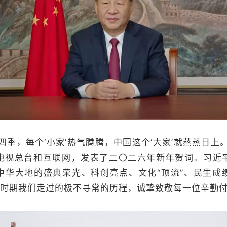
，每个‘小家’热气腾腾，中国这个‘大家’就蒸蒸日上
电视总台和互联网，发表了二〇二六年新年贺词。习近
中华大地的盛典荣光、科创亮点、文化“顶流”、民生成
”时期我们走过的极不寻常的历程，诚挚致敬每一位辛勤