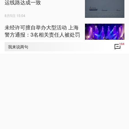
运线路达成一致
8月5日 15:04
未经许可擅自举办大型活动 上海
警方通报：3名相关责任人被处罚
154
我来说两句
8月5日 13:07
玉渊谭天丨一个中国新税号引发
美国大焦虑
8月5日 14:01
视频丨“一公里”产业链出圈 华强
北迎来全球采购热潮
8月5日 17:24
视频丨一包瓜子 怎么就上美国制