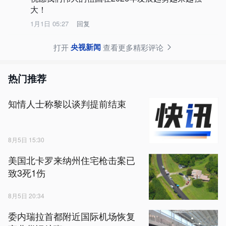
大！
1月1日 05:27
回复
央视新闻
打开
查看更多精彩评论
热门推荐
知情人士称黎以谈判提前结束
8月5日 15:30
美国北卡罗来纳州住宅枪击案已
致3死1伤
8月5日 20:34
委内瑞拉首都附近国际机场恢复