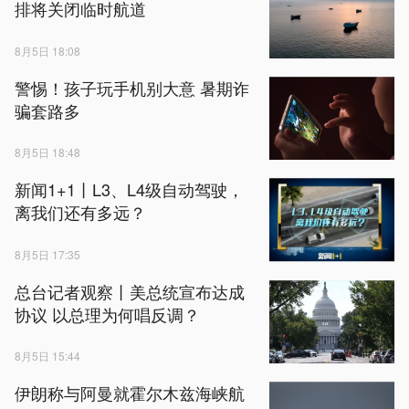
排将关闭临时航道
8月5日 18:08
警惕！孩子玩手机别大意 暑期诈
骗套路多
8月5日 18:48
新闻1+1丨L3、L4级自动驾驶，
离我们还有多远？
8月5日 17:35
总台记者观察丨美总统宣布达成
协议 以总理为何唱反调？
8月5日 15:44
伊朗称与阿曼就霍尔木兹海峡航