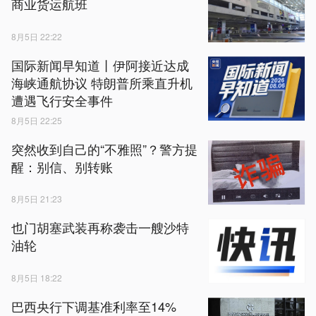
商业货运航班
8月5日 22:22
国际新闻早知道丨伊阿接近达成
海峡通航协议 特朗普所乘直升机
遭遇飞行安全事件
8月5日 22:25
突然收到自己的“不雅照”？警方提
醒：别信、别转账
8月5日 21:23
也门胡塞武装再称袭击一艘沙特
油轮
8月5日 18:22
巴西央行下调基准利率至14%