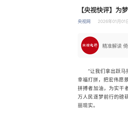
【央视快评】为梦
央视网
2026年01月01日
精准解读 
“让我们拿出跃马扬
幸福打拼，把宏伟愿
拼搏者加油，为实干
万人民逐梦前行的磅
丽现实。