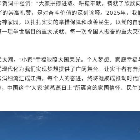
词中强调：“大家拼搏进取、耕耘奉献，铸就了欣欣向
者的崇高礼赞，是对奋斗价值的深刻诠释。2025年，我
精神家园，以扎扎实实的举措保障和改善民生，以党的自
每一项举世瞩目的重大成就、每一次令国人振奋的重大突
潮，“小家”幸福映照大国荣光。个人梦想、家庭幸福
式现代化为我们实现梦想提供了广阔舞台。让实干者有奔
涓涓细流汇成江海，每个人的奋进，终将凝聚成推动时代
腾腾，中国这个‘大家’就蒸蒸日上”所蕴含的家国情怀、民