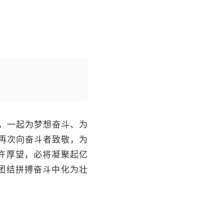
，一起为梦想奋斗、为
再次向奋斗者致敬，为
许厚望，必将凝聚起亿
团结拼搏奋斗中化为壮