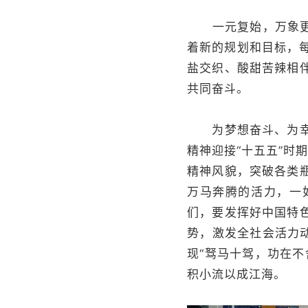
一元复始，万象更新
着新的规划和目标，每
盐交织、酸甜苦辣相
共同奋斗。
为梦想奋斗、为幸福
精神迎接“十五五”时
精神风貌，突破各类
万马奔腾的活力，一
们，要发挥好中国特
势，激发全社会活力
现“驽马十驾，功在
积小流以成江海。