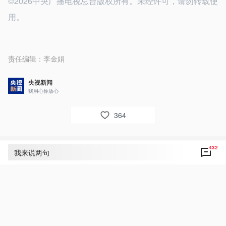
©2026中央广播电视总台版权所有。未经许可，请勿转载使
用。
责任编辑：
李金娟
央视新闻
我用心你放心
364
432
评论
432
我来说两句
央视网友um8dbs
27
好！致敬！点赞！习主席指出 相互尊重 平等相
待 互利共赢是中爱关系长期稳定发展的宝贵经
验！好！中爱友谊地久天长！友好合作共赢未
来！