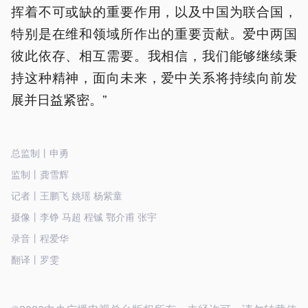
挥着不可或缺的重要作用，以及中国为联合国，
特别是在维和领域所作出的重要贡献。爱中两国
彼此依存、相互需要。我相信，我们能够继续秉
持这种精神，面向未来，爱中关系将持续向前发
展并日益紧密。”
总监制丨申勇
监制丨龚雪辉
记者丨王鹏飞 姚瑶 杨紫童
摄像丨李铮 马超 程铖 鄂介甫 张宇
录音丨程爱华
翻译丨罗雯