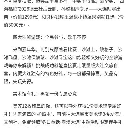
不可重复抽取，但奖品丰富多样，中奖率很高。豪华奖：“四
海福临”2026德云社岳云鹏、孙越相声专场——大连站演出
票（价值1299元）和良运钱库里温泉小镇温泉别墅任选（价
值3000元）。
四大沙滩游戏：全民参与，欢乐不停
来到嘉年华，可别只顾着看比赛！沙滩上，跳格子、沙
滩飞盘、沙滩保龄球、沙滩寻宝这四款轻松又好玩的全龄游
戏等你来解锁！挑战成功就能直接赢走限量版大连文旅盲
盒，内藏大连独有的特色好礼，每一份都是惊喜。奖品有
限，先玩先得。
美术馆有礼：再领一份专属心意
集齐12枚印章的你，还可以额外获得1份美术馆专属好
礼！凭盖满章的“护照本”，可前往大连城市美术馆3楼爱海儿
文创社，免费领取“冬日童话·浪漫大连”主题活动限定伴手礼