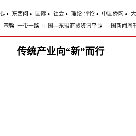
心
东西问
国际
社会
理论·评论
中国侨网
大
识
宗教
一带一路
中国—东盟商贸资讯平台
中国新闻周
传统产业向“新”而行