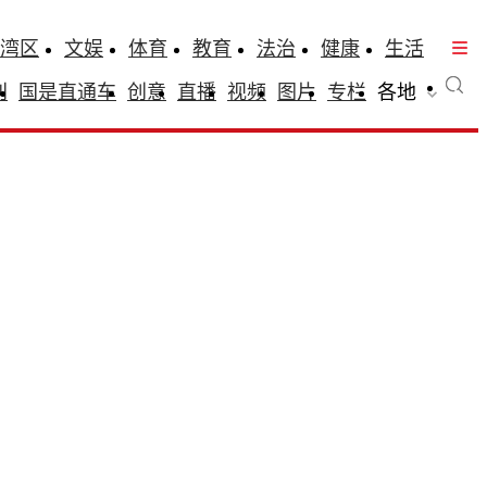
湾区
文娱
体育
教育
法治
健康
生活
刊
国是直通车
创意
直播
视频
图片
专栏
各地