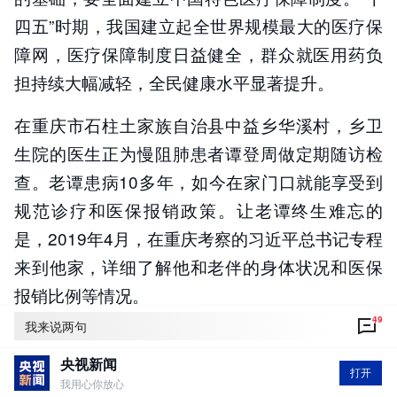
四五”时期，我国建立起全世界规模最大的医疗保
障网，医疗保障制度日益健全，群众就医用药负
担持续大幅减轻，全民健康水平显著提升。
在重庆市石柱土家族自治县中益乡华溪村，乡卫
生院的医生正为慢阻肺患者谭登周做定期随访检
查。老谭患病10多年，如今在家门口就能享受到
规范诊疗和医保报销政策。让老谭终生难忘的
是，2019年4月，在重庆考察的习近平总书记专程
来到他家，详细了解他和老伴的身体状况和医保
报销比例等情况。
49
我来说两句
在考察中，习近平总书记强调，要加快完善低
保、医保、医疗救助等相关扶持和保障措施，用
央视新闻
打开
我用心你放心
制度体系保障贫困群众真脱贫、稳脱贫。人民健