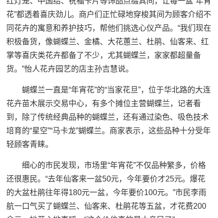
红灯笼、中国结、祝福卡片等饰品点缀其间，让每一盆“年宵
花”都透着喜庆劲儿。商户们正忙碌地穿梭其间为顾客介绍不
同花卉的寓意和养护技巧，帮他们挑选心仪产品。“我们现在
积极备货，像蝴蝶兰、金橘、大花蕙兰、杜鹃、仙客来、红
掌等喜庆类花卉都备了不少，尤其蝴蝶兰，家家都超量备
货。”怡人花卉园艺的店主孙吉慧说。
蝴蝶兰一直是“年宵花”的“当家花旦”，位于华北路的大连
花卉苗木展示交易中心，有多个摊位主营蝴蝶兰，记者看
到，除了传统经典品种的蝴蝶兰，还有通过染色、吸色技术
培育的“星空”“马卡龙”蝴蝶兰。商家表示，这些品种十分受年
轻顾客青睐。
细心的市民发现，市场里“年宵花”不仅品种繁多，价格
还很惠民。“去年仙客来一盆50元，今年要价才25元。爆花
的大盆杜鹃往年得180元一盆，今年要价100元。”市民李雨
航一口气买了蝴蝶兰、仙客来、杜鹃花等五盆，才花费200