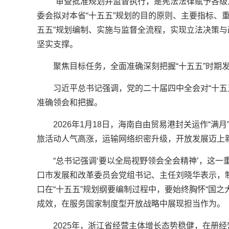
“审查批准规划并监督执行，是宪法法律赋予各级
委会拟对本省“十五五”规划的目的原则、主要指标、
五五”规划编制、实施与监督全流程，实现立法决策
坚实支撑。
聚焦目标任务，全面准确深刻把握“十五五”时期
习近平总书记强调，党的二十届四中全会对“十五
准确领会和把握。
2026年1月18日，海南自由贸易港封关运作“
旅活动人气高涨，运输网络织密升级，开放发展迈上
“总书记强调‘要以全局视野领会全会精神’，这
口市发展和改革委员会党组书记、主任刘晓华表示，
口在“十五五”规划纲要编制过程中，要始终胸怀“国
成效，在服务国家制度型开放战略中展现担当作为。
2025年，浙江省经营主体增长态势稳健，在册经