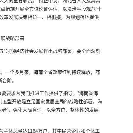
人大的重要职责。”付正中说，湖北省人大及其常
重点措施开展全方位论证评估，以法治手段规范“十
与改革发展决策相统一、相衔接，为规划落地提供
发展战略部署
五”时期经济社会发展作出战略部署，要全面深刻
满月”。一个多月来，海南全省政策红利持续释放，商
新台阶。
一重要要求为我们推进工作提供了指导。”海南省海
制度型开放是立足国家发展全局的战略性部署，海
之大者”，强化大局意识，以全方位、整体性的发展
营主体总量达1164万户，其中民营企业和个体工