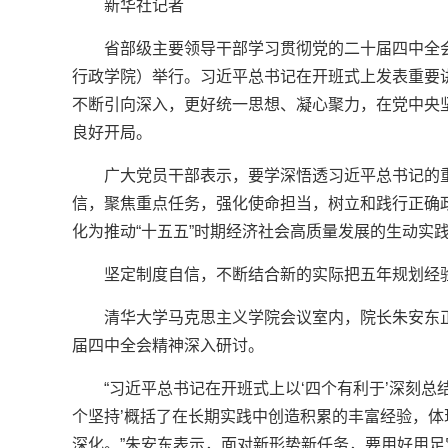
新华社记者
省部级主要领导干部学习贯彻党的二十届四中全会
行政学院）举行。习近平总书记在开班式上发表重要
不断引向深入，更好统一思想、凝心聚力，在党中央坚
良好开局。
广大党员干部表示，要学深悟透习近平总书记的
信，聚焦重点任务，强化使命担当，树立和践行正确
化为推动“十五五”时期经济社会高质量发展的生动实
坚定制度自信，不断结合新的实际把五年规划经
清华大学马克思主义学院会议室内，院长朱安东
届四中全会精神深入研讨。
“习近平总书记在开班式上以‘四个有利于’深刻总
个坚持’概括了在长期实践中创造积累的丰富经验，
深化。”朱安东表示，面对新形势新任务，要用好用足