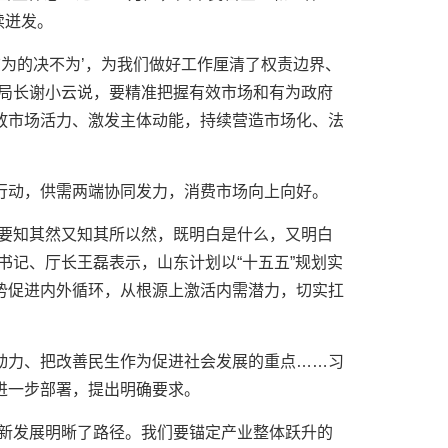
续迸发。
该为的决不为’，为我们做好工作厘清了权责边界、
、局长谢小云说，要精准把握有效市场和有为政府
放市场活力、激发主体动能，持续营造市场化、法
行动，供需两端协同发力，消费市场向上向好。
是要知其然又知其所以然，既明白是什么，又明白
书记、厅长王磊表示，山东计划以“十五五”规划实
势促进内外循环，从根源上激活内需潜力，切实扛
动力、把改善民生作为促进社会发展的重点……习
进一步部署，提出明确要求。
创新发展明晰了路径。我们要锚定产业整体跃升的