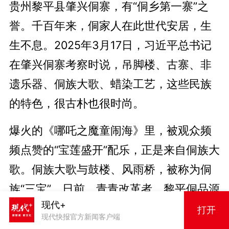
贵州黎平县肇兴侗寨，有“侗乡第一寨”之
誉。千百年来，侗家人在此世代安居，生
生不息。2025年3月17日，习近平总书记
在肇兴侗寨考察时说，吊脚楼、古寨、非
遗乐器、侗族大歌、蜡染工艺，这些民族
的特色，很古朴也很时尚。
爆火的《哪吒之魔童闹海》里，被观众频
频点赞的“宝莲盛开”配乐，正是来自侗族大
歌。侗族大歌与鼓楼、风雨桥，被称为侗
族“三宝”。日前，青青改革者、黎平侗品源
现代+
传统工艺农民专业合作社负责人陆勇妹，
打开
现代快报官方新闻客户端
讲述了老手艺创新传承的经历。