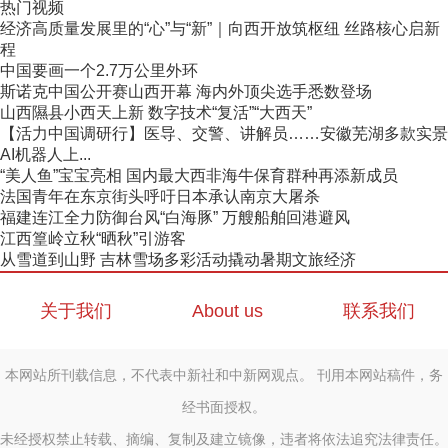
热门视频
经济高质量发展里的“心”与“新”｜向西开放筑枢纽 丝路核心启新
程
中国要画一个2.7万公里外环
斯诺克中国公开赛山西开幕 海内外顶尖选手悉数登场
山西隰县小西天上新 数字技术“复活”“大西天”
【活力中国调研行】医导、交警、讲解员……安徽芜湖多款实景
AI机器人上...
“美人鱼”宝宝亮相 国内最大西非海牛保育群种再添新成员
法国青年在东京街头呼吁日本承认南京大屠杀
福建连江全力防御台风“白海豚” 万艘船舶回港避风
江西篁岭立秋“晒秋”引游客
从雪道到山野 吉林雪场多彩活动撬动暑期文旅经济
关于我们
About us
联系我们
本网站所刊载信息，不代表中新社和中新网观点。 刊用本网站稿件，务
经书面授权。
未经授权禁止转载、摘编、复制及建立镜像，违者将依法追究法律责任。