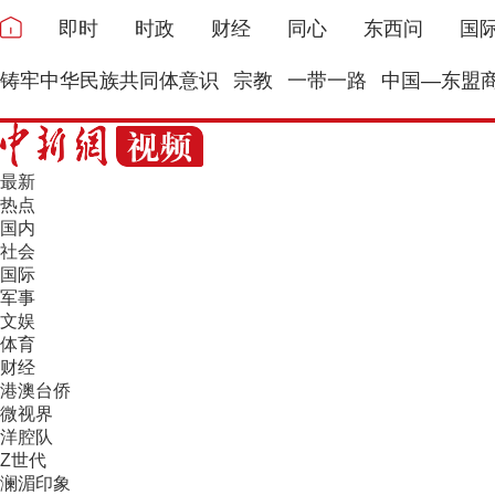
即时
时政
财经
同心
东西问
国
铸牢中华民族共同体意识
宗教
一带一路
中国—东盟
最新
热点
国内
社会
国际
军事
文娱
体育
财经
港澳台侨
微视界
洋腔队
Z世代
澜湄印象