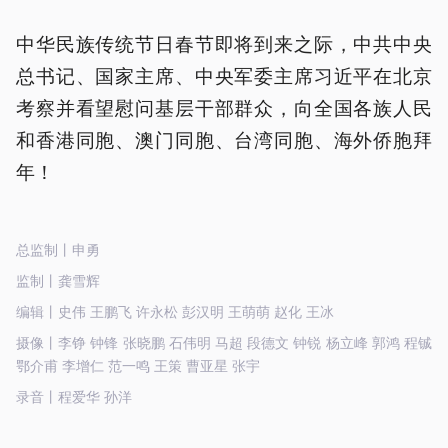
中华民族传统节日春节即将到来之际，中共中央
总书记、国家主席、中央军委主席习近平在北京
考察并看望慰问基层干部群众，向全国各族人民
和香港同胞、澳门同胞、台湾同胞、海外侨胞拜
年！
总监制丨申勇
监制丨龚雪辉
编辑丨史伟 王鹏飞 许永松 彭汉明 王萌萌 赵化 王冰
摄像丨李铮 钟锋 张晓鹏 石伟明 马超 段德文 钟锐 杨立峰 郭鸿 程铖
鄂介甫 李增仁 范一鸣 王策 曹亚星 张宇
录音丨程爱华 孙洋