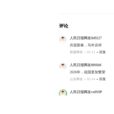
评论
人民日报网友0d9227
共迎新春，马年吉祥
新疆网友
02-15
回复
人民日报网友88f6b8
2026年，祖国更加繁荣
山东网友
02-14
回复
人民日报网友vz8S9P
为“十五去”开好头，起好步
江苏网友
02-14
回复