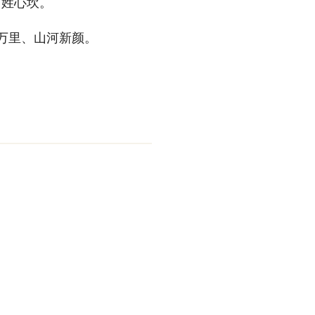
百姓心坎。
州万里、山河新颜。