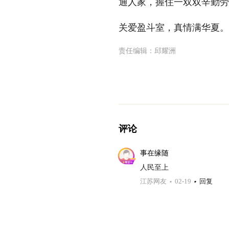
通人家，握住一双双辛勤劳
关爱盈斗室，真情满华夏。
责任编辑：
邱耀洲
评论
事在缘随
人民至上
江苏网友
02-19
回复
人民日报网友DF93ed
关爱盈斗室，真情满华夏