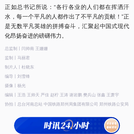
正如总书记所说：“各行各业的人们都在挥洒汗
水，每一个平凡的人都作出了不平凡的贡献！”正
是无数平凡英雄的拼搏奋斗，汇聚起中国式现代
化昂扬奋进的磅礴伟力。
总监制丨闫帅南 王姗姗
监制丨马丽君
制片人丨杜晓东
编导丨刘雪锋
摄像丨杨光
编辑丨王浩 王帅天 严佳 赵柠 王涛 谢岩鹏 樊兵山 张鑫 王萧宇
协拍丨总台河南总站 中国铁路郑州局集团有限公司 郑州铁路公安局