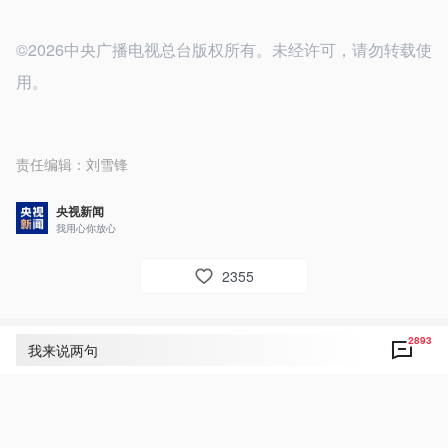
©2026中央广播电视总台版权所有。未经许可，请勿转载使
用。
责任编辑：
刘雪锋
央视新闻
我用心你放心
2355
2893
评论
2893
我来说两句
央视网友um8dbs
43
好！致敬！点赞！为人民敬爱的总书记点赞！向