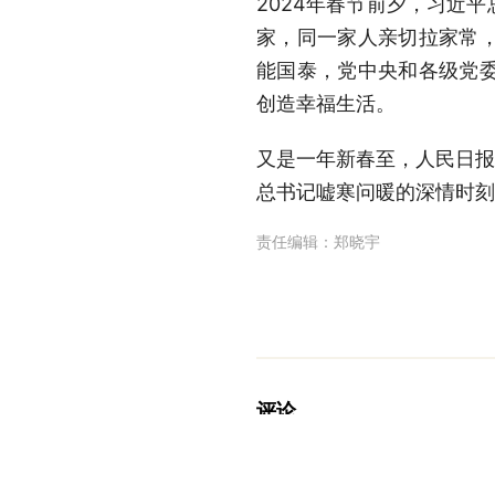
2024年春节前夕，习近
家，同一家人亲切拉家常
能国泰，党中央和各级党
创造幸福生活。
又是一年新春至，人民日报
总书记嘘寒问暖的深情时刻
责任编辑：
郑晓宇
评论
人民日报网友nCOCbo
“柴米油盐、三餐四季，每个