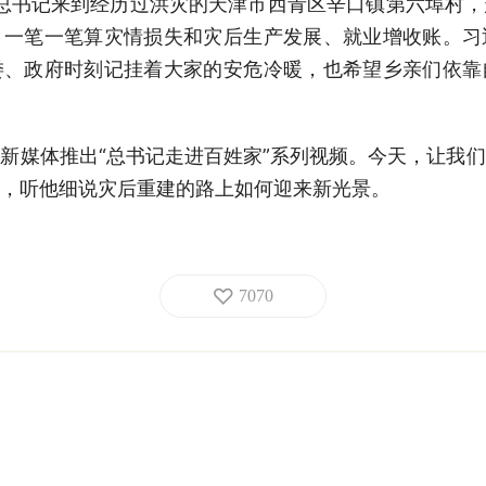
平总书记来到经历过洪灾的天津市西青区辛口镇第六埠村
，一笔一笔算灾情损失和灾后生产发展、就业增收账。习
委、政府时刻记挂着大家的安危冷暖，也希望乡亲们依靠
新媒体推出“总书记走进百姓家”系列视频。今天，让我
，听他细说灾后重建的路上如何迎来新光景。
7070
‘小家’热气腾腾，中国这个‘大家’就蒸蒸日上。”