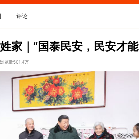
刊
评论
姓家｜“国泰民安，民安才能
浏览量
501.4万