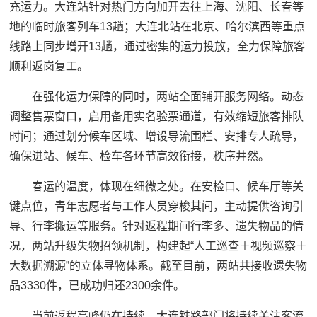
充运力。大连站针对热门方向加开去往上海、沈阳、长春等
地的临时旅客列车13趟；大连北站在北京、哈尔滨西等重点
线路上同步增开13趟，通过密集的运力投放，全力保障旅客
顺利返岗复工。
在强化运力保障的同时，两站全面铺开服务网络。动态
调整售票窗口，启用备用实名验票通道，有效缩短旅客排队
时间；通过划分候车区域、增设导流围栏、安排专人疏导，
确保进站、候车、检车各环节高效衔接，秩序井然。
春运的温度，体现在细微之处。在安检口、候车厅等关
键点位，青年志愿者与工作人员穿梭其间，主动提供咨询引
导、行李搬运等服务。针对返程期间行李多、遗失物品的情
况，两站升级失物招领机制，构建起“人工巡查＋视频巡察＋
大数据溯源”的立体寻物体系。截至目前，两站共接收遗失物
品3330件，已成功归还2300余件。
当前返程高峰仍在持续，大连铁路部门将持续关注客流