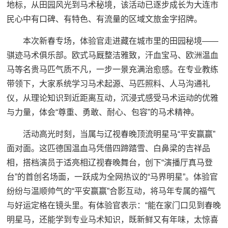
地标，从田园风光到马术秘境，该活动已逐步成长为大连市
民心中有口碑、有特色、有流量的区域文旅金字招牌。
本次新春专场，体验官走进藏在城市里的田园秘境——
骐迹马术俱乐部。欧式马厩整洁雅致，汗血宝马、欧洲温血
马等名贵马匹气质不凡，一步一景充满治愈感。在专业教练
带领下，大家系统学习马术起源、马匹照料、人马沟通礼
仪，从理论知识到近距离互动，沉浸式感受马术运动的优雅
与力量，体会“尊重、勇敢、耐心、包容”的马术精神。
活动高光时刻，当属与辽视春晚顶流明星马“平安赢赢”
面对面。这匹德国温血马凭借四蹄踏雪、白鼻梁的吉祥品
相，搭档演员于适亮相辽视春晚舞台，创下“演播厅真马登
台”的首创名场面，一跃成为全网热议的“马界明星”。体验官
纷纷与温顺帅气的“平安赢赢”合影互动，将马年专属的福气
与好运定格在镜头里。有体验官表示：“能在家门口见到春晚
明星马，还能学到专业马术知识，既新鲜又有年味，太惊喜