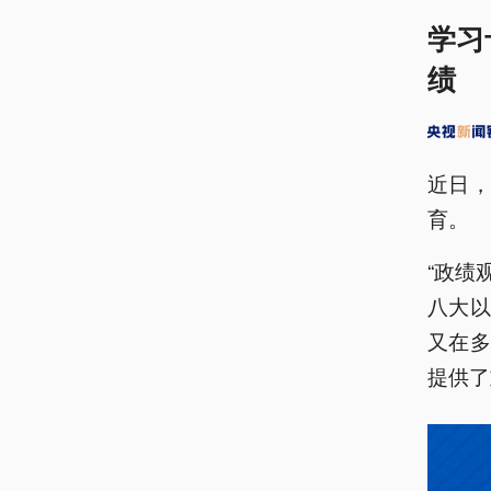
学习
绩
近日
育。
“政绩
八大
又在
提供了