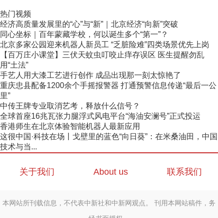
热门视频
经济高质量发展里的“心”与“新”｜北京经济“向新”突破
同心坐标｜百年蒙藏学校，何以诞生多个“第一”？
北京多家公园迎来机器人新员工 “乏脏险难”四类场景优先上岗
【百万庄小课堂】三伏天蚊虫叮咬止痒存误区 医生提醒勿乱
用“土法”
手艺人用大漆工艺进行创作 成品出现那一刻太惊艳了
重庆忠县配备1200余个手摇报警器 打通预警信息传递“最后一公
里”
中传王牌专业取消艺考，释放什么信号？
全球首座16兆瓦张力腿浮式风电平台“海油安澜号”正式投运
香港师生在北京体验智能机器人最新应用
这很中国·科技在场丨戈壁里的蓝色“向日葵”：在米桑油田，中国
技术与当...
关于我们
About us
联系我们
本网站所刊载信息，不代表中新社和中新网观点。 刊用本网站稿件，务