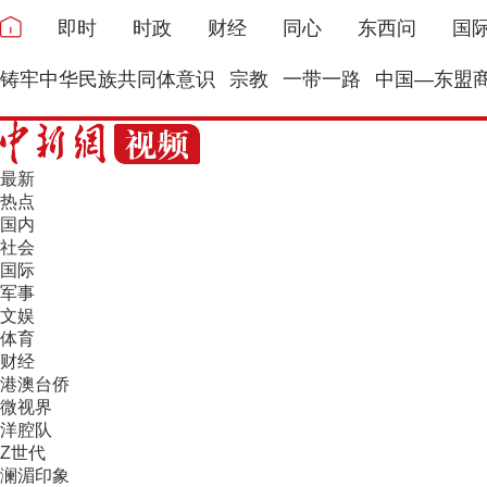
即时
时政
财经
同心
东西问
国
铸牢中华民族共同体意识
宗教
一带一路
中国—东盟
最新
热点
国内
社会
国际
军事
文娱
体育
财经
港澳台侨
微视界
洋腔队
Z世代
澜湄印象