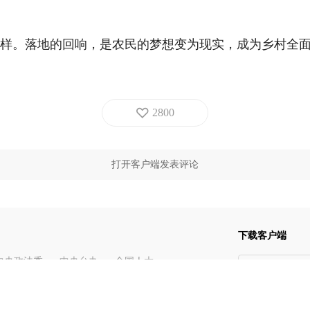
样。落地的回响，是农民的梦想变为现实，成为乡村全
2800
打开客户端发表评论
下载客户端
中央政法委
中央台办
全国人大
App Store
校
中央党史和文献研究院
人民日报社主办
新华网