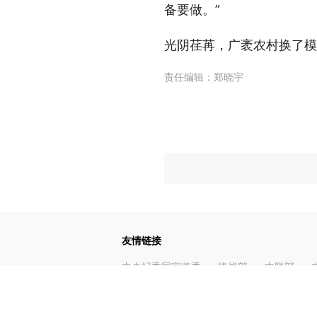
备要做。”
光阴荏苒，广袤农村换了模
责任编辑：
郑晓宇
友情链接
中央纪委国家监委
统战部
中联部
中央编办
中央和国家机关工委
中央党
人民网
环球网
海外网
央视网