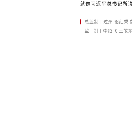
就像习近平总书记所说
总监制丨过彤 骆红秉 
监 制丨李绍飞 王敬
主 编丨李璇
策 划丨蔡纯琳
剪 辑丨吕媛媛
视 觉丨颜妮
校 对丨孟利铮 李雪菲
出 品丨中央广播电视