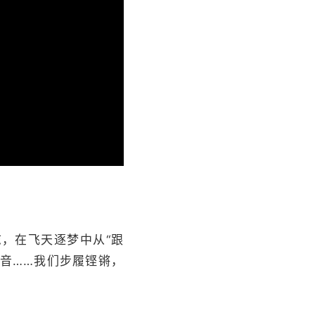
，在飞天逐梦中从“跟
强音……我们步履铿锵，