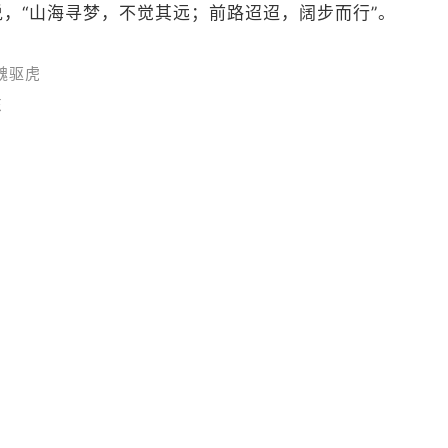
，“山海寻梦，不觉其远；前路迢迢，阔步而行”。
魏驱虎
东
 宋春燕 梁雅琴 任佳
总台央视网