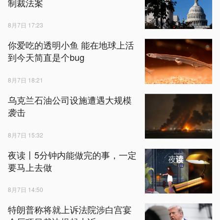
制裁法案
8月7日 17:23
你爱吃的透明小鱼 能在地球上活
到今天简直是个bug
8月7日 18:21
乌克兰石油公司设施遭遇大规模
袭击
8月7日 15:32
夜读丨5分钟内能做完的事，一定
要马上去做
8月7日 14:50
特朗普称将就上诉法院涉白宫宴