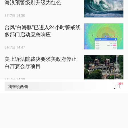
海浪预警级别升级为红色
8月7日 14:30
台风“白海豚”已进入24小时警戒线
多部门启动应急响应
8月7日 14:47
美上诉法院裁决要求美政府停止
白宫宴会厅项目
8月7日 14:38
354
我来说两句
视频丨美暂停墨西哥一州牛油果
出口检验工作 当地种植户担忧生
计受冲击
8月7日 14:50
视频丨持续热浪干旱冲击欧洲农