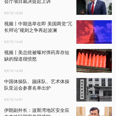
会厅项目裁决提起上诉
8月7日 16:52
视频丨中期选举在即 美国两党“冗
长辩论”规则之争再起波澜
8月7日 14:45
视频丨美总统被曝对弹药库存短
缺的报道很愤怒
8月7日 14:35
中国体操队、蹦床队、艺术体操
队亚运会参赛名单出炉
8月7日 14:01
伊朗副外长：波斯湾地区安全应