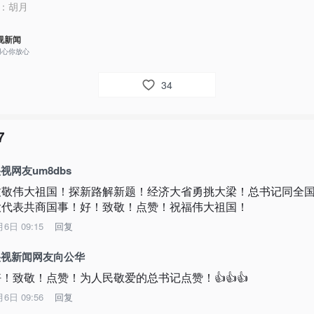
：
胡月
视新闻
用心你放心
34
7
视网友um8dbs
致敬伟大祖国！探新路解新题！经济大省勇挑大梁！总书记同全
大代表共商国事！好！致敬！点赞！祝福伟大祖国！
月6日 09:15
回复
央视新闻网友向公华
好！致敬！点赞！为人民敬爱的总书记点赞！👍👍👍
月6日 09:56
回复