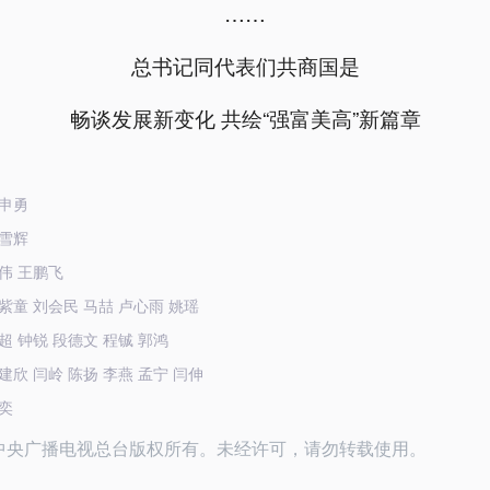
……
总书记同代表们共商国是
畅谈发展新变化 共绘“强富美高”新篇章
申勇
雪辉
伟 王鹏飞
紫童 刘会民 马喆 卢心雨 姚瑶
超 钟锐 段德文 程铖 郭鸿
建欣 闫岭 陈扬 李燕 孟宁 闫伸
奕
26中央广播电视总台版权所有。未经许可，请勿转载使用。