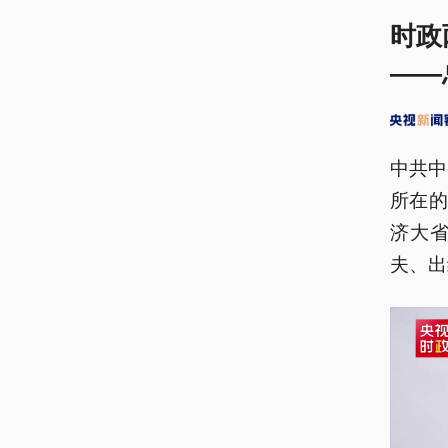
时政
——
中共中
所在
济大
夫、出