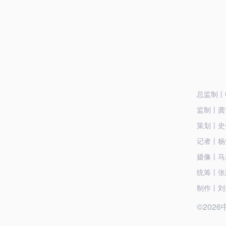
总监制丨
监制丨龚
策划丨史
记者丨杨
摄像丨马
统筹丨张
制作丨刘
©20