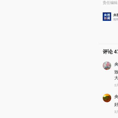
责任编辑
央
我
评论
4
央
3
3